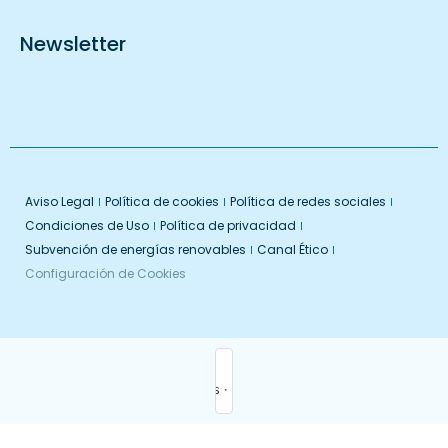
Newsletter
Aviso Legal
Política de cookies
Política de redes sociales
Condiciones de Uso
Política de privacidad
Subvención de energías renovables
Canal Ético
Configuración de Cookies
Promoción
Cuándo
Quién
Bus
Entrada — Salida
2 adultos · 1 habitación